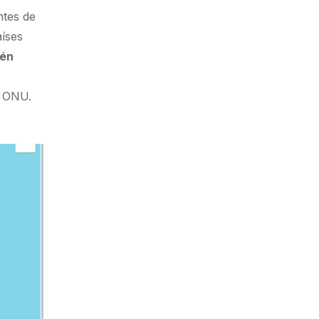
ntes de
aíses
én
a ONU.