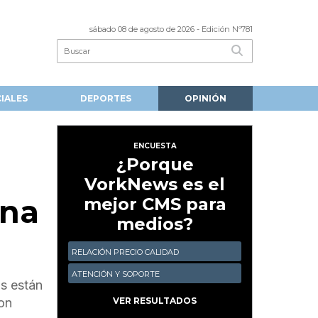
sábado 08 de agosto de 2026
- Edición Nº781
CIALES
DEPORTES
OPINIÓN
ENCUESTA
¿Porque
VorkNews es el
ina
mejor CMS para
medios?
RELACIÓN PRECIO CALIDAD
ATENCIÓN Y SOPORTE
s están
on
VER RESULTADOS