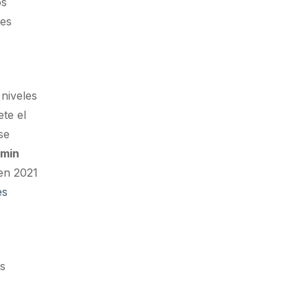
os
des
niveles
te el
se
amin
 en 2021
es
as