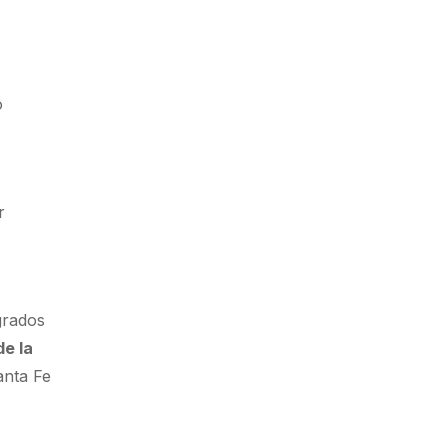
o
r
grados
de la
anta Fe