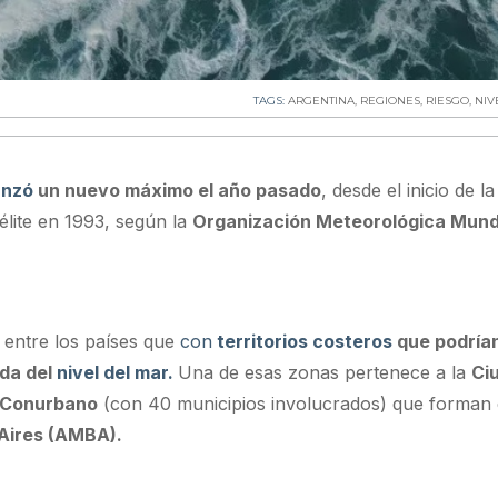
TAGS:
ARGENTINA
,
REGIONES
,
RIESGO
,
NIV
anzó
un nuevo máximo el año pasado
, desde el inicio de la
télite en 1993, según la
Organización Meteorológica Mund
entre los países que
con
territorios costeros
que podrían
ida del
nivel del mar.
Una de esas zonas pertenece a la
Ci
Conurbano
(con 40 municipios involucrados) que forman
Aires (AMBA).