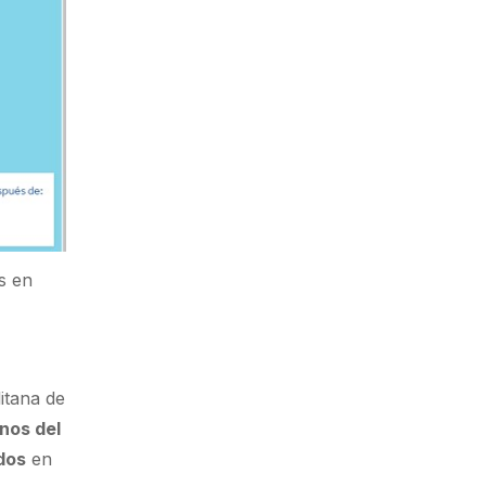
s en
itana de
nos del
dos
en