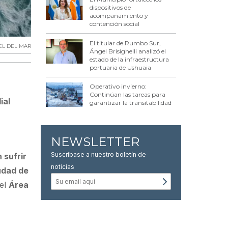
dispositivos de
acompañamiento y
contención social
El titular de Rumbo Sur,
EL DEL MAR
Ángel Brisighelli analizó el
estado de la infraestructura
portuaria de Ushuaia
Operativo invierno:
Continúan las tareas para
ial
garantizar la transitabilidad
NEWSLETTER
Suscríbase a nuestro boletín de
 sufrir
noticias
udad de
 el
Área