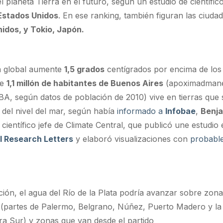
 planeta Tierra en el futuro, según un estudio de científic
Estados Unidos
. En ese ranking, también figuran las ciuda
idos, y Tokio, Japón.
a global aumente
1,5 grados
centígrados por encima de los 
de
1,1 millón de habitantes de Buenos Aires
(apoximadmane
A, según datos de población de 2010) vive en tierras que 
del nivel del mar, según había
informado a
Infobae
,
Benj
y científico jefe de Climate Central, que publicó une estudio
l Research Letters
y elaboró visualizaciones con
probabl
ción, el agua del Río de la Plata podría avanzar sobre zon
l (partes de Palermo, Belgrano, Núñez, Puerto Madero y la
a Sur) y zonas que van desde el partido