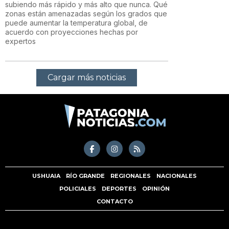
subiendo más rápido y más alto que nunca. Qué
zonas están amenazadas según los grados que
puede aumentar la temperatura global, de
acuerdo con proyecciones hechas por
expertos
Cargar más noticias
USHUAIA
RÍO GRANDE
REGIONALES
NACIONALES
POLICIALES
DEPORTES
OPINIÓN
CONTACTO